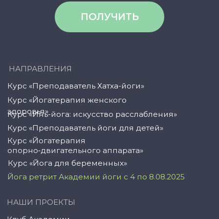
© YogaAcademy, 2024
+7 (958) 100 12 27
ООО «Академия Йоги» РФ, 127106, г. Москва,
вн.тер.г. муниципальный округ Марфино
Гостиничная ул, д. 5, помещ. 1/1