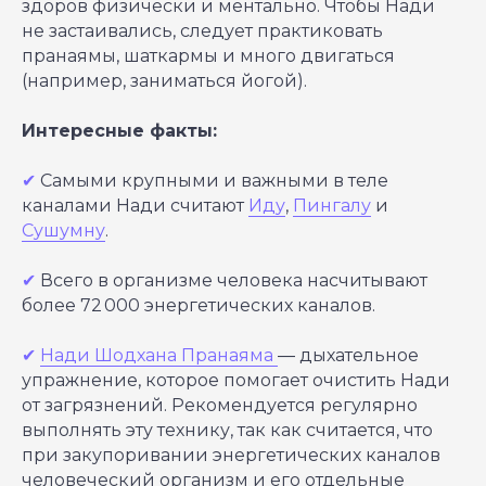
здоров физически и ментально. Чтобы Нади
не застаивались, следует практиковать
пранаямы, шаткармы и много двигаться
(например, заниматься йогой).
Интересные факты:
✔
Самыми крупными и важными в теле
каналами Нади считают
Иду
,
Пингалу
и
Сушумну
.
✔
Всего в организме человека насчитывают
более 72 000 энергетических каналов.
✔
Нади Шодхана Пранаяма
― дыхательное
упражнение, которое помогает очистить Нади
от загрязнений. Рекомендуется регулярно
выполнять эту технику, так как считается, что
при закупоривании энергетических каналов
человеческий организм и его отдельные