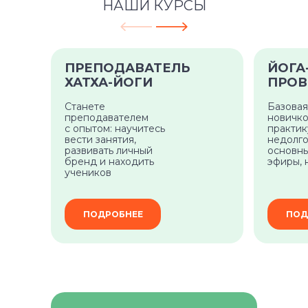
НАШИ КУРСЫ
ПРЕПОДАВАТЕЛЬ
ЙОГА
ХАТХА-ЙОГИ
ПРОВ
Станете
Базовая
преподавателем
новичко
с опытом: научитесь
практи
вести занятия,
недолго
развивать личный
основны
бренд и находить
эфиры, 
учеников
ПОДРОБНЕЕ
ПОД