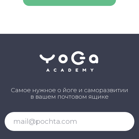
Клуб Академии
Блог Академии Йоги
Каталог асан
Словарь терминов
Истории выпускников
Карта сайта
Магазин навыков
Виды йоги
Медитации
Пранаямы
ВАЖНОЕ
Политика в отношении обработки
персональных данных
Публичная оферта
Об организации
Государственная лицензия
Информация о рассрочке
Акции
Версия для людей с ограниченными
возможностями