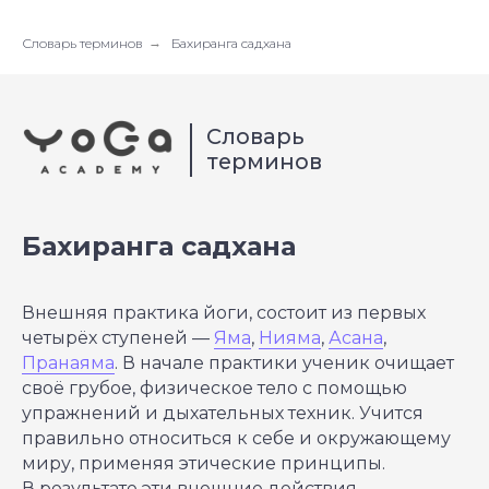
Словарь терминов
→
Бахиранга садхана
Словарь
терминов
Бахиранга садхана
Внешняя практика йоги, состоит из первых
четырёх ступеней —
Яма
,
Нияма
,
Асана
,
Пранаяма
. В начале практики ученик очищает
своё грубое, физическое тело с помощью
упражнений и дыхательных техник. Учится
правильно относиться к себе и окружающему
миру, применяя этические принципы.
В результате эти внешние действия