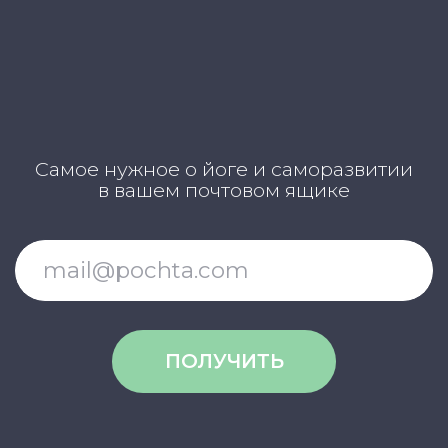
Карта сайта
Магазин навыков
Виды йоги
Медитации
Пранаямы
ВАЖНОЕ
Политика в отношении обработки
персональных данных
Публичная оферта
Об организации
Государственная лицензия
Информация о рассрочке
Акции
Версия для людей с ограниченными
возможностями
© YogaAcademy, 2024