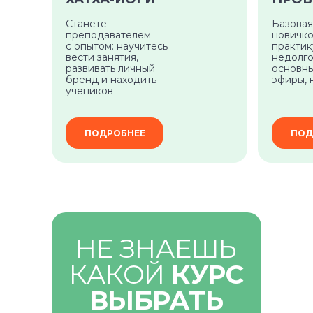
Станете
Базовая
преподавателем
новичко
с опытом: научитесь
практи
вести занятия,
недолго
развивать личный
основны
бренд и находить
эфиры, 
учеников
ПОДРОБНЕЕ
ПОД
НЕ ЗНАЕШЬ
Самое нужное о йоге и саморазвитии
КАКОЙ
КУРС
в вашем почтовом ящике
ВЫБРАТЬ