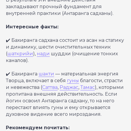
закладывают прочный фундамент для
внутренней практики (Антаранга садханы).
Интересные факты:
✔️ Бахиранга садхана состоит из асан на статику
и динамику, шести очистительных техник
(
шаткрийи
),
нади
шуддхи (очищение тонких
каналов).
✔️ Бахиранга
шакти
— материальная энергия
Творца, включает в себя
гуны
благости, страсти
и невежества (
Саттва
,
Раджас
,
Тамас
), которыми
пропитана внешняя действительность. Если
йогин освоил Антаранга садхану, то на него
перестают влиять гуны и ему открывается
духовное видение всего мироздания.
Рекомендуем почитать: