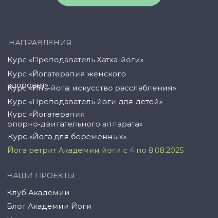
© YogaAcademy, 2024
+7 (958) 100 12 27
ООО «Академия Йоги» РФ, 127106, г. Москва,
вн.тер.г. муниципальный округ Марфино
Гостиничная ул, д. 5, помещ. 1/1