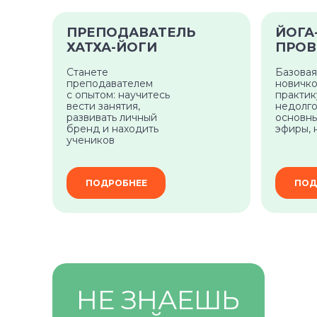
ПРЕПОДАВАТЕЛЬ
ЙОГА
ХАТХА-ЙОГИ
ПРОВ
Станете
Базовая
преподавателем
новичко
с опытом: научитесь
практи
вести занятия,
недолго
развивать личный
основны
бренд и находить
эфиры, 
учеников
ПОДРОБНЕЕ
ПОД
НЕ ЗНАЕШЬ
Самое нужное о йоге и саморазвитии
в вашем почтовом ящике