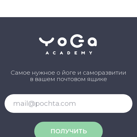
Каталог асан
Словарь терминов
Истории выпускников
Карта сайта
Магазин навыков
Виды йоги
Медитации
Пранаямы
ВАЖНОЕ
Политика в отношении обработки
персональных данных
Публичная оферта
Об организации
Государственная лицензия
Информация о рассрочке
Акции
Версия для людей с ограниченными
возможностями