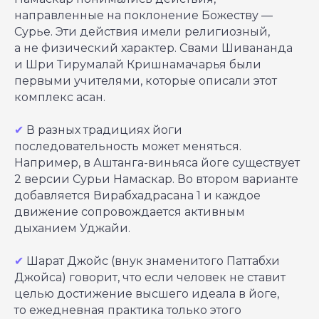
направленные на поклонение Божеству ―
Сурье. Эти действия имели религиозный,
а не физический характер. Свами Шивананда
и Шри Тирумалай Кришнамачарья были
первыми учителями, которые описали этот
комплекс асан.
✔
В разных традициях йоги
последовательность может меняться.
Например, в Аштанга-виньяса йоге существует
2 версии Сурьи Намаскар. Во втором варианте
добавляется Вирабхадрасана 1 и каждое
движение сопровождается активным
дыханием Уджайи.
✔
Шарат Джойс (внук знаменитого Паттабхи
Джойса) говорит, что если человек не ставит
целью достижение высшего идеала в йоге,
то ежедневная практика только этого