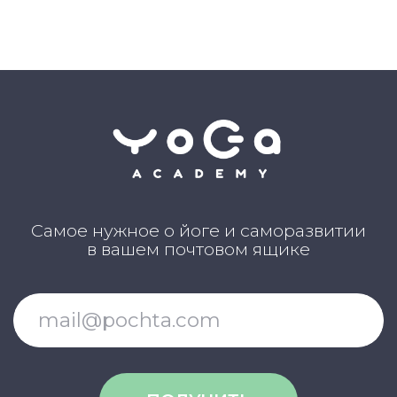
Каталог асан
Словарь терминов
Истории выпускников
Карта сайта
Магазин навыков
Виды йоги
Медитации
Пранаямы
ВАЖНОЕ
Политика в отношении обработки
персональных данных
Публичная оферта
Об организации
Государственная лицензия
Информация о рассрочке
Акции
Версия для людей с ограниченными
возможностями