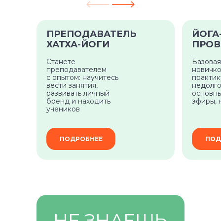
ПРЕПОДАВАТЕЛЬ
ЙОГА
ХАТХА-ЙОГИ
ПРОВ
Станете
Базовая
преподавателем
новичко
с опытом: научитесь
практи
вести занятия,
недолго
развивать личный
основны
бренд и находить
эфиры, 
учеников
ПОДРОБНЕЕ
ПОД
НЕ ЗНАЕШЬ
Самое нужное о йоге и саморазвитии