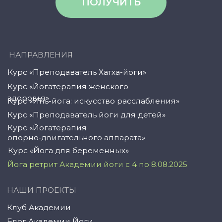
© YogaAcademy, 2024
+7 (958) 100 12 27
ООО «Академия Йоги» РФ, 127106, г. Москва,
вн.тер.г. муниципальный округ Марфино
Гостиничная ул, д. 5, помещ. 1/1