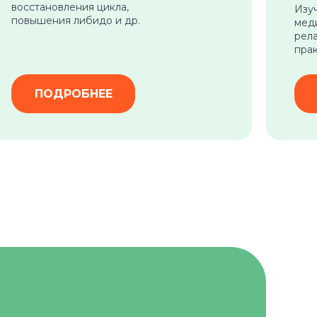
восстановления цикла,
Изу
повышения либидо и др.
мед
рела
пра
ПОДРОБНЕЕ