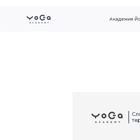
Академия Й
Сл
те