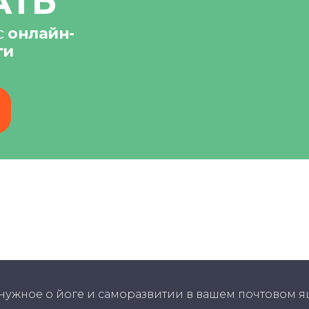
АТЬ
с
онлайн-
ги
нужное о йоге и саморазвитии в вашем почтовом 