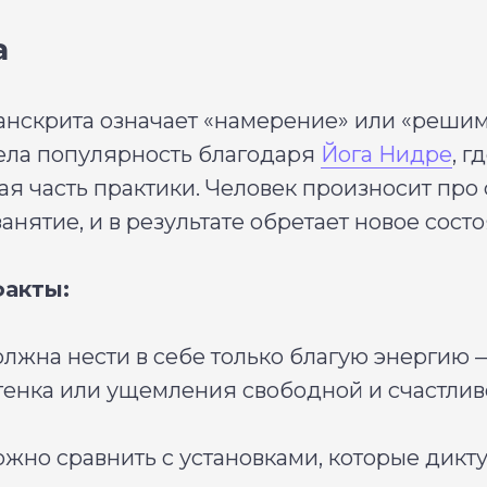
а
анскрита означает «намерение» или «решим
ела популярность благодаря
Йога Нидре
, г
ая часть практики. Человек произносит про
анятие, и в результате обретает новое сост
акты:
лжна нести в себе только благую энергию 
ттенка или ущемления свободной и счастли
жно сравнить с установками, которые дикт