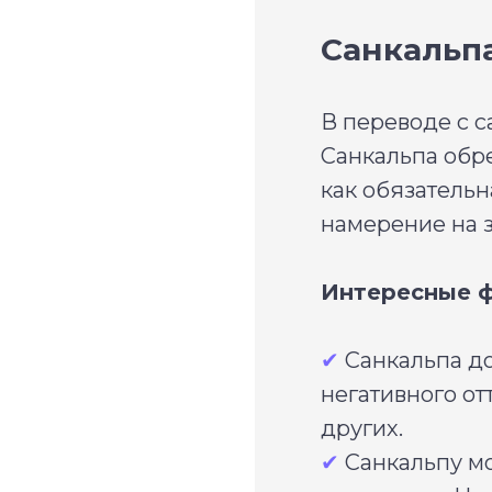
Санкальп
В переводе с с
Санкальпа обр
как обязательн
намерение на з
Интересные ф
✔
Санкальпа до
негативного о
других.
✔
Санкальпу мо