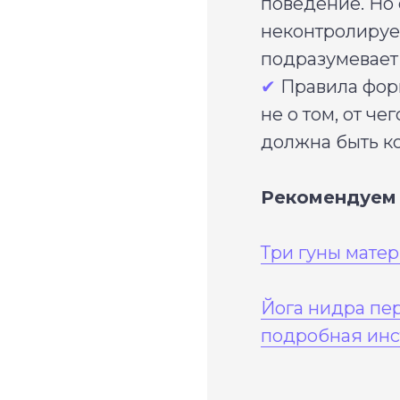
поведение. Но 
неконтролируе
подразумевает 
✔
Правила форм
не о том, от че
должна быть ко
Рекомендуем 
Три гуны матер
Йога нидра пер
подробная инс