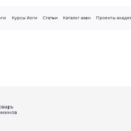
оги
Курсы йоги
Статьи
Каталог асан
Проекты акаде
оварь
рминов