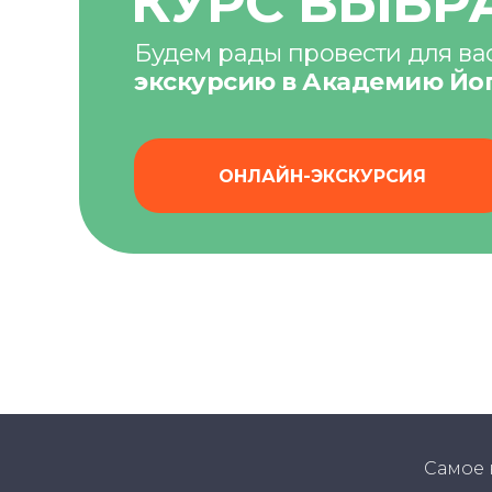
КУРС ВЫБР
Будем рады провести для ва
экскурсию в Академию Йо
ОНЛАЙН-ЭКСКУРСИЯ
Самое 