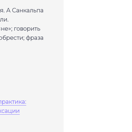
. А Санкальпа
ли.
не»; говорить
 обрести; фраза
практика:
ксации