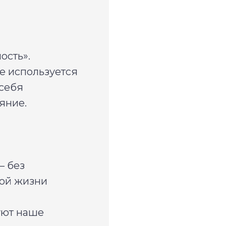
ость».
де используется
 себя
ояние.
— без
вой жизни
уют наше