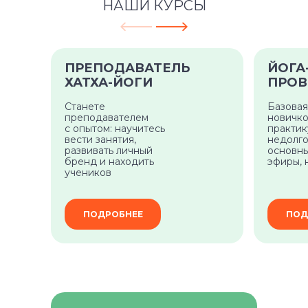
НАШИ КУРСЫ
ПРЕПОДАВАТЕЛЬ
ЙОГА
ХАТХА-ЙОГИ
ПРОВ
Станете
Базовая
преподавателем
новичко
с опытом: научитесь
практи
вести занятия,
недолго
развивать личный
основны
бренд и находить
эфиры, 
учеников
ПОДРОБНЕЕ
ПОД