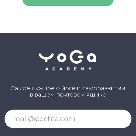
Клуб Академии
Блог Академии Йоги
Каталог асан
Словарь терминов
Истории выпускников
Карта сайта
Магазин навыков
Виды йоги
Медитации
Пранаямы
ВАЖНОЕ
Политика в отношении обработки
персональных данных
Публичная оферта
Об организации
Государственная лицензия
Информация о рассрочке
Акции
Версия для людей с ограниченными
возможностями