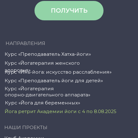
© YogaAcademy, 2024
+7 (958) 100 12 27
ООО «Академия Йоги» РФ, 127106, г. Москва,
вн.тер.г. муниципальный округ Марфино
Гостиничная ул, д. 5, помещ. 1/1