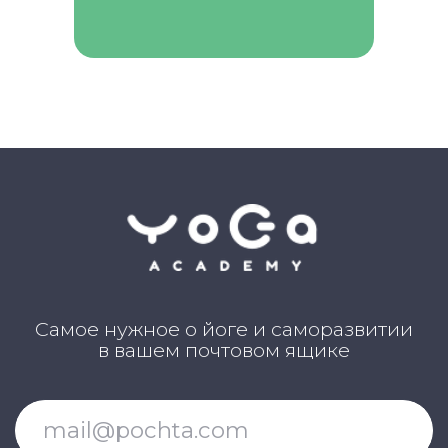
НАШИ ПРОЕКТЫ
Клуб Академии
Блог Академии Йоги
Каталог асан
Словарь терминов
Истории выпускников
Карта сайта
Магазин навыков
Виды йоги
Медитации
Пранаямы
ВАЖНОЕ
Политика в отношении обработки
персональных данных
Публичная оферта
Об организации
Государственная лицензия
Информация о рассрочке
Акции
Версия для людей с ограниченными
возможностями