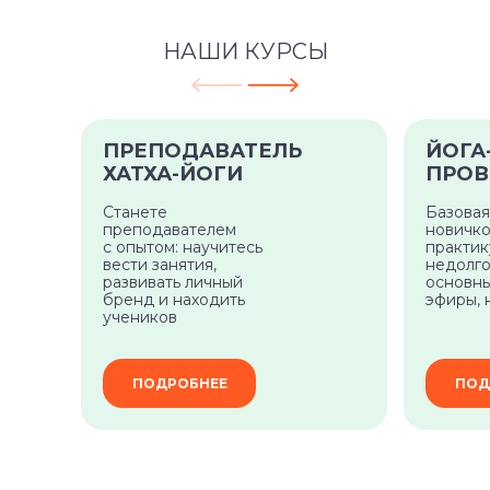
НАШИ КУРСЫ
ПРЕПОДАВАТЕЛЬ
ЙОГА
ХАТХА-ЙОГИ
ПРОВ
Станете
Базовая
преподавателем
новичко
с опытом: научитесь
практи
вести занятия,
недолго
развивать личный
основны
бренд и находить
эфиры, 
учеников
ПОДРОБНЕЕ
ПОД