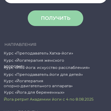
© YogaAcademy, 2024
+7 (958) 100 12 27
ООО «Академия Йоги» РФ, 127106, г. Москва,
вн.тер.г. муниципальный округ Марфино
Гостиничная ул, д. 5, помещ. 1/1