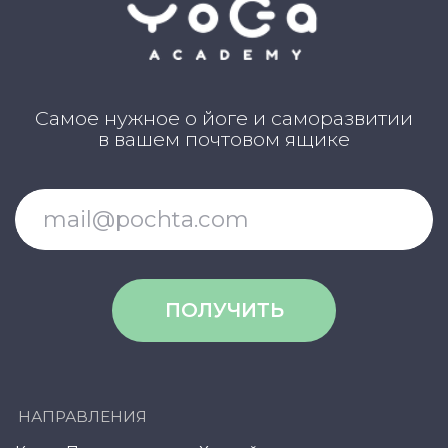
персональных данных
Публичная оферта
Об организации
Государственная лицензия
Информация о рассрочке
Акции
Версия для людей с ограниченными
возможностями
© YogaAcademy, 2024
+7 (958) 100 12 27
ООО «Академия Йоги» РФ, 127106, г. Москва,
вн.тер.г. муниципальный округ Марфино
Гостиничная ул, д. 5, помещ. 1/1