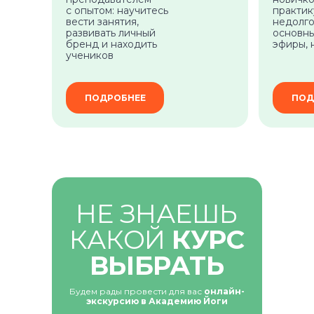
с опытом: научитесь
практи
вести занятия,
недолго
развивать личный
основны
бренд и находить
эфиры, 
учеников
ПОДРОБНЕЕ
ПОД
Самое нужное о йоге и саморазвитии
в вашем почтовом ящике
НЕ ЗНАЕШЬ
КАКОЙ
КУРС
ПОЛУЧИТЬ
ВЫБРАТЬ
Будем рады провести для вас
онлайн-
НАПРАВЛЕНИЯ
экскурсию в Академию Йоги