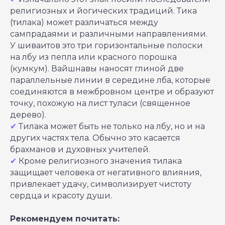
религиозных и йогических традиций. Тика
(тилака) может различаться между
сампрадаями и различными направлениями.
У шиваитов это три горизонтальные полоски
на лбу из пепла или красного порошка
(кумкум). Вайшнавы наносят глиной две
параллельные линии в середине лба, которые
соединяются в межбровном центре и образуют
точку, похожую на лист туласи (священное
дерево).
✔
Тилака может быть не только на лбу, но и на
других частях тела. Обычно это касается
брахманов и духовных учителей.
✔
Кроме религиозного значения тилака
защищает человека от негативного влияния,
привлекает удачу, символизирует чистоту
сердца и красоту души.
Рекомендуем почитать: