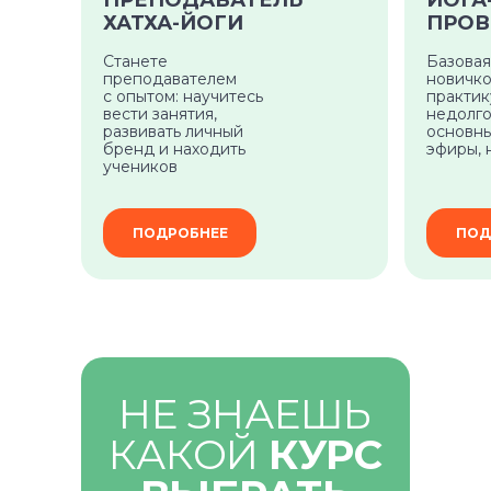
ПРЕПОДАВАТЕЛЬ
ЙОГА
ХАТХА-ЙОГИ
ПРОВ
Станете
Базовая
преподавателем
новичко
с опытом: научитесь
практи
вести занятия,
недолго
развивать личный
основны
бренд и находить
эфиры, 
учеников
ПОДРОБНЕЕ
ПОД
НЕ ЗНАЕШЬ
Самое нужное о йоге и саморазвитии
КАКОЙ
КУРС
в вашем почтовом ящике