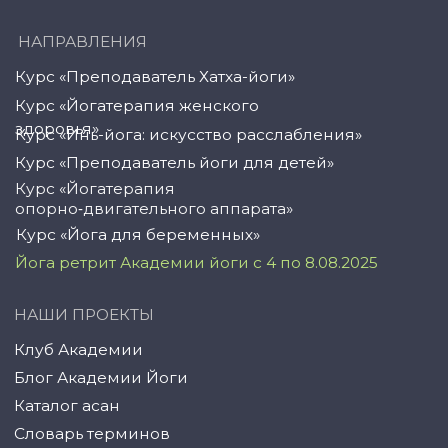
© YogaAcademy, 2024
+7 (958) 100 12 27
ООО «Академия Йоги» РФ, 127106, г. Москва,
вн.тер.г. муниципальный округ Марфино
Гостиничная ул, д. 5, помещ. 1/1