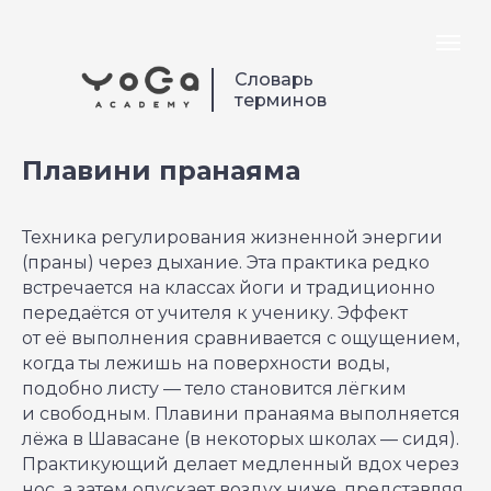
Словарь
терминов
Плавини пранаяма
Техника регулирования жизненной энергии
(праны) через дыхание. Эта практика редко
встречается на классах йоги и традиционно
передаётся от учителя к ученику. Эффект
от её выполнения сравнивается с ощущением,
когда ты лежишь на поверхности воды,
подобно листу — тело становится лёгким
и свободным. Плавини пранаяма выполняется
лёжа в Шавасане (в некоторых школах — сидя).
Практикующий делает медленный вдох через
нос, а затем опускает воздух ниже, представляя,