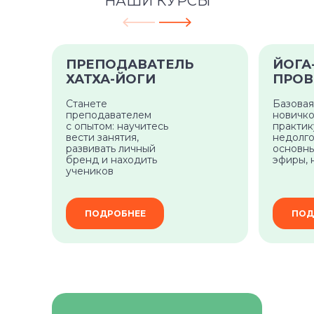
НАШИ КУРСЫ
ПРЕПОДАВАТЕЛЬ
ЙОГА
ХАТХА-ЙОГИ
ПРОВ
Станете
Базовая
преподавателем
новичко
с опытом: научитесь
практи
вести занятия,
недолго
развивать личный
основны
бренд и находить
эфиры, 
учеников
ПОДРОБНЕЕ
ПОД