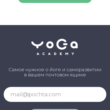
Блог Академии Йоги
Каталог асан
Словарь терминов
Истории выпускников
Карта сайта
Магазин навыков
Виды йоги
Медитации
Пранаямы
ВАЖНОЕ
Политика в отношении обработки
персональных данных
Публичная оферта
Об организации
Государственная лицензия
Информация о рассрочке
Акции
Версия для людей с ограниченными
возможностями