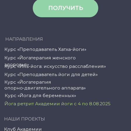
© YogaAcademy, 2024
+7 (958) 100 12 27
ООО «Академия Йоги» РФ, 127106, г. Москва,
вн.тер.г. муниципальный округ Марфино
Гостиничная ул, д. 5, помещ. 1/1